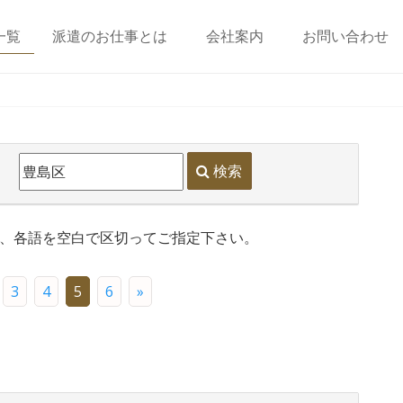
一覧
派遣のお仕事とは
会社案内
お問い合わせ
検索
は、各語を空白で区切ってご指定下さい。
3
4
5
6
»