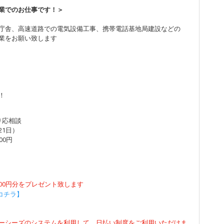
業でのお仕事です！＞
庁舎、高速道路での電気設備工事、携帯電話基地局建設などの
業をお願い致します
！
依り応相談
21日）
00円
500円分をプレゼント致します
コチラ】
ーシーズのシステムを利用して、日払い制度をご利用いただけま