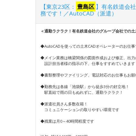
【東京23区：
豊島区
】有名鉄道会社
務です！／AutoCAD（派遣）
＜通勤ラクラク！有名鉄道会社のグループ会社での土
◆AutoCADを使っての土木CADオペレーターのお仕
◆メイン業務は橋梁関係の図面作成および修正、出力
設計担当者様の指示の下、仕事をすすめていきます
◆書類整理やファイリング、電話対応のお仕事もお願
◆勤務先は各線「池袋駅」から徒歩3分の好立地！
駅直結で雨の日もぬれずに、通勤ラクラク！
◆派遣社員さん多数在籍！
コミュニケーションの取りやすい環境です
◆残業は月0～40時間程度です