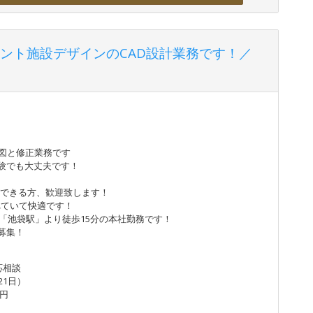
ント施設デザインのCAD設計業務です！／
図と修正業務です
ご経験でも大丈夫です！
務ができる方、歓迎致します！
れていて快適です！
「池袋駅」より徒歩15分の本社勤務です！
募集！
応相談
21日）
0円