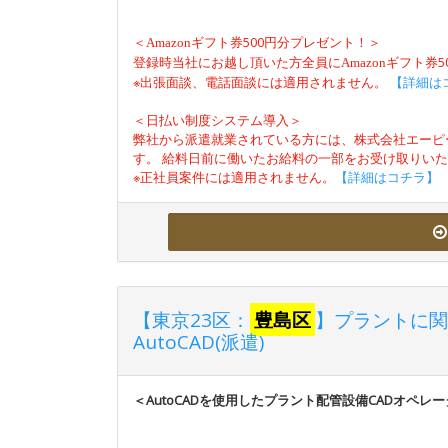
＜
500円分プレゼント！＞
Amazon
ギフト券
登録時当社にお越し頂いた方全員に
Amazon
ギフト券
※出張面談、電話面談には適用されません。
【詳細は
＜日払い制度システム導入＞
弊社から派遣就業されている方には、株式会社エーピ
す。 給料日前に働いたお給料の一部をお受け取りい
※正社員案件には適用されません。
【詳細はコチラ】
【東京23区：
豊島区
】プラントに関
AutoCAD(派遣)
＜AutoCADを使用したプラント配管設備CADオペレ