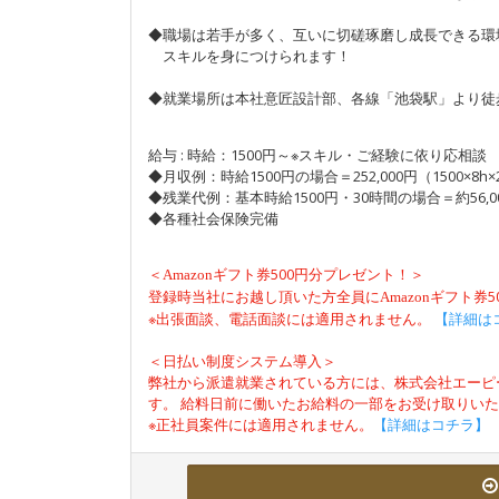
◆職場は若手が多く、互いに切磋琢磨し成長できる環
スキルを身につけられます！
◆就業場所は本社意匠設計部、各線「池袋駅」より徒
給与 : 時給：1500円～※スキル・ご経験に依り応相談
◆月収例：時給1500円の場合＝252,000円（1500×8h×
◆残業代例：基本時給1500円・30時間の場合＝約56,0
◆各種社会保険完備
＜
500円分プレゼント！＞
Amazon
ギフト券
登録時当社にお越し頂いた方全員に
Amazon
ギフト券
※出張面談、電話面談には適用されません。
【詳細は
＜日払い制度システム導入＞
弊社から派遣就業されている方には、株式会社エーピ
す。 給料日前に働いたお給料の一部をお受け取りい
※正社員案件には適用されません。
【詳細はコチラ】