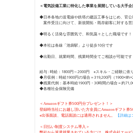
＜電気設備工業に特化した事業を展開している大手企
◆日本各地の送電線や鉄塔の建設工事をはじめ、官公
案件受注に向けて、新規開拓・既存顧客に対する営
◆明るく活発な雰囲気で、和気藹々とした職場です！
◆本社は各線「池袋駅」より徒歩10分です
◆出勤日、就業時間、残業時間全てご相談が可能です
給与 : 時給：1800円～2000円 ※スキル・ご経験に
◆月収例：時給1900円の場合＝319,200円（1900×8h×
◆残業代例：基本時給1900円・30時間の場合＝約71,0
◆各種社会保険完備
＜
500円分プレゼント！＞
Amazon
ギフト券
登録時当社にお越し頂いた方全員に
Amazon
ギフト券
※出張面談、電話面談には適用されません。
【詳細は
＜日払い制度システム導入＞
弊社から派遣就業されている方には、株式会社エーピ