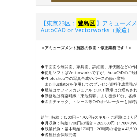
【東京23区：
豊島区
】アミューズメ
AutoCAD or Vectorworks（派遣）
＜アミューズメント施設の作図・修正業務です！＞
◆平面図や展開図、家具図、詳細図、床伏図などの作
◆使用ソフトはVectorworksですが、AutoCADの
◆Photoshopでの写真合成やパースの修正業務
またIllustlatorを使用してのプレゼン資料作成業
◆服装はオフィスカジュアルでOK！職場は分煙もさ
◆勤務地は有楽町線「東池袋駅」より徒歩10分、各線
◆図面チェック、トレース等CADオペレーターも同時
給与 : 時給：1500円～1700円※スキル・ご経験により
◆月収例：時給1700円の場合＝285,600円（1700×8h×
◆残業代例：基本時給1700円・20時間の場合＝42,50
◆各種社会保険完備