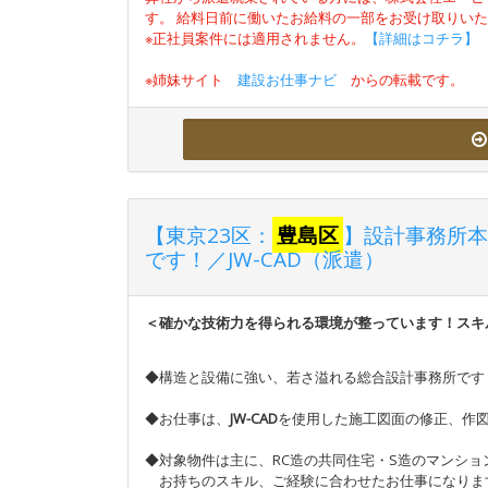
す。 給料日前に働いたお給料の一部をお受け取りい
※正社員案件には適用されません。
【詳細はコチラ】
※姉妹サイト
建設お仕事ナビ
からの転載です。
【東京23区：
豊島区
】設計事務所本
です！／JW-CAD（派遣）
＜確かな技術力を得られる環境が整っています！スキ
◆構造と設備に強い、若さ溢れる総合設計事務所です
◆お仕事は、
JW-CAD
を使用した施工図面の修正、作
◆対象物件は主に、RC造の共同住宅・S造のマンシ
お持ちのスキル、ご経験に合わせたお仕事になりま