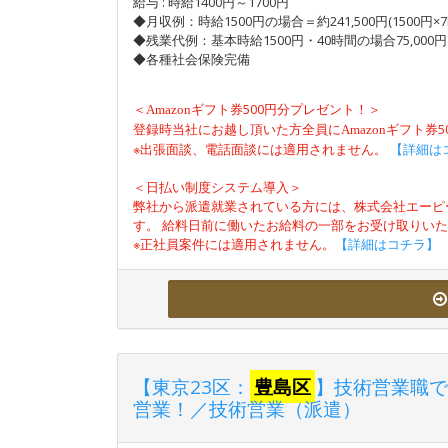
給与 : 時給1400円～1700円
◆月収例：時給1500円の場合＝約241,500円(1500円×7h
◆残業代例：基本時給1500円・40時間の場合75,000円
◆各種社会保険完備
＜
500円分プレゼント！＞
Amazon
ギフト券
登録時当社にお越し頂いた方全員に
Amazon
ギフト券
※出張面談、電話面談には適用されません。
【詳細は
＜日払い制度システム導入＞
弊社から派遣就業されている方には、株式会社エーピ
す。 給料日前に働いたお給料の一部をお受け取りい
※正社員案件には適用されません。
【詳細はコチラ】
【東京23区：
豊島区
】技術営業職で
営業！／技術営業（派遣）