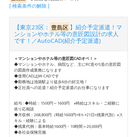
[ 検索条件の解除 ]
【東京23区：
豊島区
】紹介予定派遣！マ
ンションやホテル等の意匠図設計の求人
です！／AutoCAD(紹介予定派遣)
＜マンションやホテル等の意匠図CADオペ！＞
◆マンションやホテル、病院など、主にRC造やS造の意匠図
の図面作成業務になります
◆使用CADはJW-CADです
◆勤務地は池袋駅より徒歩6分の好立地！
◆正社員への近道！紹介予定派遣のお仕事になります
給与 : ◆時給：1500円～1600円 ※時給はスキル・ご経験に
依り応相談
◆月収例：268,800円（時給1600円×8ｈ×21日+残業代別）※ス
キル・経験による
◆残業代例：基本時給1600円・10時間＝20,000円
◆各社会保険完備