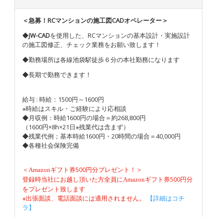
＜急募！RCマンションの施工図CADオペレーター＞
◆
JW-CAD
を使用した、RCマンションの基本設計・実施設計
の施工図修正、チェック業務をお願い致します！
◆勤務場所は各線池袋駅徒歩６分の本社勤務になります
◆長期で勤務できます！
給与 : 時給：1500円～1600円
※時給はスキル・ご経験により応相談
◆月収例：時給1600円の場合＝約268,800円
（1600円×8h×21日※残業代は含まず）
◆残業代例；基本時給1600円・20時間の場合＝40,000円
◆各種社会保険完備
＜
500円分プレゼント！＞
Amazon
ギフト券
登録時当社にお越し頂いた方全員に
500円分
Amazon
ギフト券
をプレゼント致します
※出張面談、電話面談には適用されません。
【詳細はコチ
ラ】