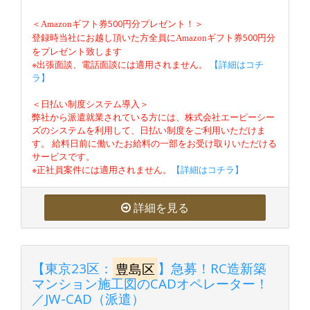
＜
500円分プレゼント！＞
Amazon
ギフト券
登録時当社にお越し頂いた方全員に
500円分
Amazon
ギフト券
をプレゼント致します
※出張面談、電話面談には適用されません。
【詳細はコチ
ラ】
＜日払い制度システム導入＞
弊社から派遣就業されている方には、株式会社エーピーシー
ズのシステムを利用して、日払い制度をご利用いただけま
す。 給料日前に働いたお給料の一部をお受け取りいただける
サービスです。
※正社員案件には適用されません。
【詳細はコチラ】
詳細を見る
【東京23区：
豊島区
】急募！RC造新築
マンション施工図のCADオペレーター！
／JW-CAD（派遣）