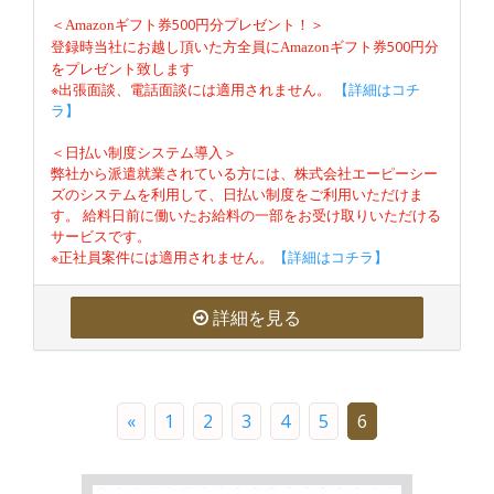
＜
500円分プレゼント！＞
Amazon
ギフト券
登録時当社にお越し頂いた方全員に
500円分
Amazon
ギフト券
をプレゼント致します
※出張面談、電話面談には適用されません。
【詳細はコチ
ラ】
＜日払い制度システム導入＞
弊社から派遣就業されている方には、株式会社エーピーシー
ズのシステムを利用して、日払い制度をご利用いただけま
す。 給料日前に働いたお給料の一部をお受け取りいただける
サービスです。
※正社員案件には適用されません。
【詳細はコチラ】
詳細を見る
«
1
2
3
4
5
6