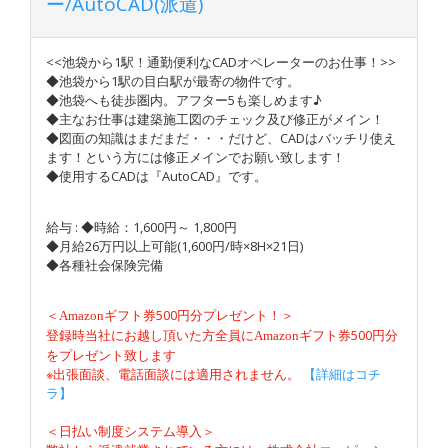
ー/AutoCAD(派遣)
<<池袋から1駅！通勤便利なCADオペレーターのお仕事！>>
◆池袋から1駅の目白駅が最寄の物件です。
◆池袋へも徒歩圏内。アフター5も楽しめます♪
◆主なお仕事は建築施工図のチェック及び修正がメイン！
◆図面の知識はまだまだ・・・だけど、CADはバッチリ使え
ます！という方には修正メインでお願い致します！
◆使用するCADは『AutoCAD』です。
給与 : ◆時給：1,600円～ 1,800円
◆月給26万円以上可能(1,600円/時×8H×21日)
◆各種社会保険完備
＜
500円分プレゼント！＞
Amazon
ギフト券
登録時当社にお越し頂いた方全員に
500円分
Amazon
ギフト券
をプレゼント致します
※出張面談、電話面談には適用されません。
【詳細はコチ
ラ】
＜日払い制度システム導入＞