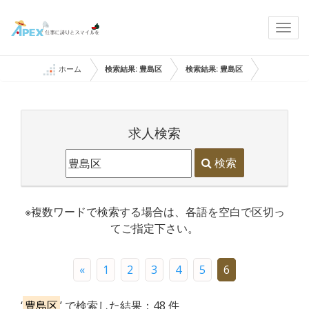
Togg
navi
ホーム
検索結果: 豊島区
検索結果: 豊島区
求人検索
検索
※複数ワードで検索する場合は、各語を空白で区切っ
てご指定下さい。
«
1
2
3
4
5
6
‘
豊島区
’ で検索した結果：48 件