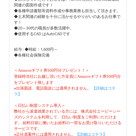
関連の図面作成です！
◆各種申請書類等資料作成や事務業務も担当して頂きます。
◆土木関連の経験を十分に活かせるやりがいのあるお仕事で
す！
◆20～30代の職員が多数活躍中。
◆使用するCAD はAutoCADです
給与 : ◆時給：1,600円～
◆各種社会保険完備
＜
500円分プレゼント！＞
Amazon
ギフト券
登録時当社にお越し頂いた方全員に
500円分
Amazon
ギフト券
をプレゼント致します
※出張面談、電話面談には適用されません。
【詳細はコチ
ラ】
＜日払い制度システム導入＞
弊社から派遣就業されている方には、株式会社エーピーシー
ズのシステムを利用して、日払い制度をご利用いただけま
す。 給料日前に働いたお給料の一部をお受け取りいただける
サービスです。
※正社員案件には適用されません。
【詳細はコチラ】