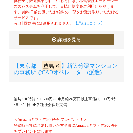
弊社から派遣就業されている方には、株式会社エーピーシー
ズのシステムを利用して、日払い制度をご利用いただけま
す。 給料日前に働いたお給料の一部をお受け取りいただける
サービスです。
※正社員案件には適用されません。
【詳細はコチラ】
詳細を見る
【東京都：
豊島区
】新築分譲マンション
の事務所でCADオペレーター(派遣)
給与 : ◆時給：1,600円～ ◆月給26万円以上可能(1,600円/時
×8H×21日) ◆各種社会保険完備
＜
500円分プレゼント！＞
Amazon
ギフト券
登録時当社にお越し頂いた方全員に
500円分
Amazon
ギフト券
をプレゼント致します