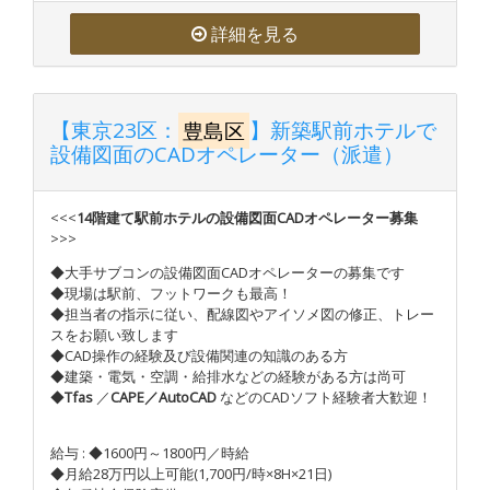
詳細を見る
【東京23区：
豊島区
】新築駅前ホテルで
設備図面のCADオペレーター（派遣）
<<<
14階建て駅前ホテルの設備図面CADオペレーター募集
>>>
◆大手サブコンの設備図面CADオペレーターの募集です
◆現場は駅前、フットワークも最高！
◆担当者の指示に従い、配線図やアイソメ図の修正、トレー
スをお願い致します
◆CAD操作の経験及び設備関連の知識のある方
◆建築・電気・空調・給排水などの経験がある方は尚可
◆
Tfas
／
CAPE／
AutoCAD
などのCADソフト経験者大歓迎！
給与 : ◆1600円～1800円／時給
◆月給28万円以上可能(1,700円/時×8H×21日)