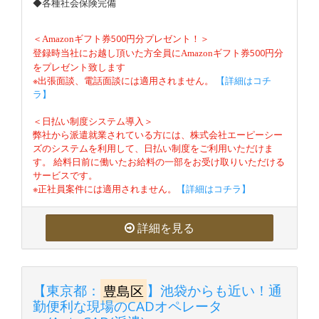
◆各種社会保険完備
＜
500円分プレゼント！＞
Amazon
ギフト券
登録時当社にお越し頂いた方全員に
500円分
Amazon
ギフト券
をプレゼント致します
※出張面談、電話面談には適用されません。
【詳細はコチ
ラ】
＜日払い制度システム導入＞
弊社から派遣就業されている方には、株式会社エーピーシー
ズのシステムを利用して、日払い制度をご利用いただけま
す。 給料日前に働いたお給料の一部をお受け取りいただける
サービスです。
※正社員案件には適用されません。
【詳細はコチラ】
詳細を見る
【東京都：
豊島区
】池袋からも近い！通
勤便利な現場のCADオペレータ