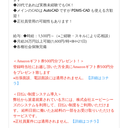
◆20代であれば実務未経験でもOK！
◆メインのCADは
AutoCAD
ですが
PDMS-CAD
も使える方歓
迎！
◆正社員登用の可能性もあります！
給与 : ◆時給：1,500円～（※ご経験・スキルにより応相談）
◆月給26万円以上可能(1,600円/時×8H×21日)
◆各種社会保険完備
＜
500円分プレゼント！＞
Amazon
ギフト券
登録時当社にお越し頂いた方全員に
500円分
Amazon
ギフト券
をプレゼント致します
※出張面談、電話面談には適用されません。
【詳細はコチ
ラ】
＜日払い制度システム導入＞
弊社から派遣就業されている方には、株式会社エーピーシー
ズのシステムを利用して、日払い制度をご利用いただけま
す。 給料日前に働いたお給料の一部をお受け取りいただける
サービスです。
※正社員案件には適用されません。
【詳細はコチラ】