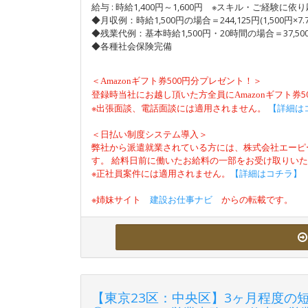
給与 : 時給1,400円～1,600円 ※スキル・ご経験に依
◆月収例：時給1,500円の場合＝244,125円(1,500円×7.7
◆残業代例：基本時給1,500円・20時間の場合＝37,50
◆各種社会保険完備
＜
500円分プレゼント！＞
Amazon
ギフト券
登録時当社にお越し頂いた方全員に
Amazon
ギフト券
※出張面談、電話面談には適用されません。
【詳細は
＜日払い制度システム導入＞
弊社から派遣就業されている方には、株式会社エーピ
す。 給料日前に働いたお給料の一部をお受け取りい
※正社員案件には適用されません。
【詳細はコチラ】
※姉妹サイト
建設お仕事ナビ
からの転載です。
【東京23区：中央区】3ヶ月程度の