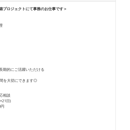
築プロジェクトにて事務のお仕事です＞
理
長期的にご活躍いただける
間を大切にできます◎
り応相談
×21日)
0円