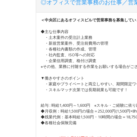
◎オフィスで営業事務のお仕事／営
＜中央区にあるオフィスビルで営業事務を募集してい
◆主な仕事内容
・土木案件の受注計上業務
・新規営業案件、受注前費用の管理
・各種社内書類の作成、管理
・社内監査、ISO等への対応
・企業信用調査、格付け調査
※その他、業務に付随する作業をお願いする場合がご
▼働きやすさのポイント
・家庭やプライベートと両立しやすい、期間限定ワ
・スキルマッチ次第では長期就業も可能です！
給与 : 時給1,400円～1,600円 ※スキル・ご経験に依
◆月収例：時給1,500円の場合＝252,000円(1,500円×8h
◆残業代例：基本時給1,500円・10時間の場合＝18,75
◆各種社会保険完備