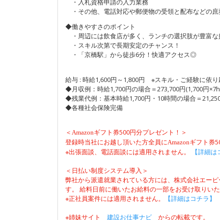
・入札資格申請の入力業務
・その他、電話対応や郵便物の受領と配布などの庶
◆働きやすさのポイント
・周辺には飲食店が多く、ランチの選択肢が豊富な
・スキル次第で長期安定のチャンス！
・「京橋駅」から徒歩6分！快適アクセス◎
給与 : 時給1,600円～1,800円 ※スキル・ご経験に依
◆月収例：時給1,700円の場合＝273,700円(1,700円×7h
◆残業代例：基本時給1,700円・10時間の場合＝21,25
◆各種社会保険完備
＜
500円分プレゼント！＞
Amazon
ギフト券
登録時当社にお越し頂いた方全員に
Amazon
ギフト券
※出張面談、電話面談には適用されません。
【詳細は
＜日払い制度システム導入＞
弊社から派遣就業されている方には、株式会社エーピ
す。 給料日前に働いたお給料の一部をお受け取りい
※正社員案件には適用されません。
【詳細はコチラ】
※姉妹サイト
建設お仕事ナビ
からの転載です。