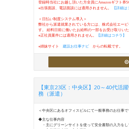
登録時当社にお越し頂いた方全員に
Amazon
ギフト券
※出張面談、電話面談には適用されません。
【詳細は
＜日払い制度システム導入＞
弊社から派遣就業されている方には、株式会社エーピ
す。 給料日前に働いたお給料の一部をお受け取りい
※正社員案件には適用されません。
【詳細はコチラ】
※姉妹サイト
建設お仕事ナビ
からの転載です。
【東京23区：中央区】20～40代
務（派遣）
＜中央区にあるオフィスビルにて一般事務のお仕事で
◆主な仕事内容
・主にグリーンサイトを使って安全書類の入力をし