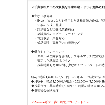
＜千葉県松戸市の大規模な冷凍冷蔵・ドライ倉庫の新
◆主な仕事内容
・Excel、Wordなどを使用した各種書類の作成、管
・伝票の作成、整理
・請求書などの支払業務補助
・会議資料のコピー、ファイリング
・電話取次、来客対応
・備品管理、事務所内の清掃など
◆働きやすさのポイント
・スキルやご経験を評価し、スキルマッチ次第では
安定した就業環境です♪
・残業時間も月10時間と少なめ！プライベートの時
給与 : 時給1,450円～1,550円 ※スキル・ご経験に依
◆月収例：時給1,500円の場合＝252,000円(1,500円×8h
◆残業代例：基本時給1,500円・10時間の場合＝18,75
◆各種社会保険完備
＜
500円分プレゼント！＞
Amazon
ギフト券