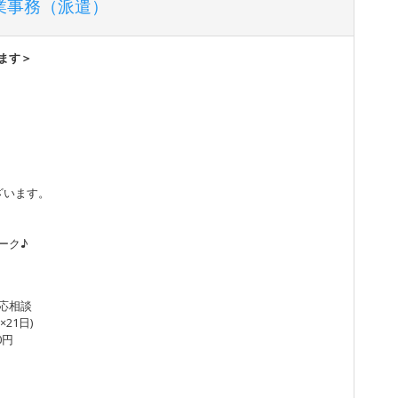
業事務（派遣）
ます＞
ざいます。
ーク♪
り応相談
×21日)
0円