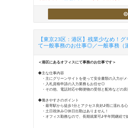
【東京23区：港区】残業少なめ！
て一般事務のお仕事◎／一般事務（
＜港区にあるオフィスにて事務のお仕事です＞
◆主な仕事内容
・主にグリーンサイトを使って安全書類の入力がメ
・入札資格申請の入力業務もお任せ◎
・その他、電話対応や郵便物の受領と配布などの庶
◆働きやすさのポイント
・最寄駅から徒歩1分とアクセス良好♪雨に濡れる心
・土日祝休み◎休日出勤はありません！
・オフィス勤務なので、長期就業可♪半年間継続で