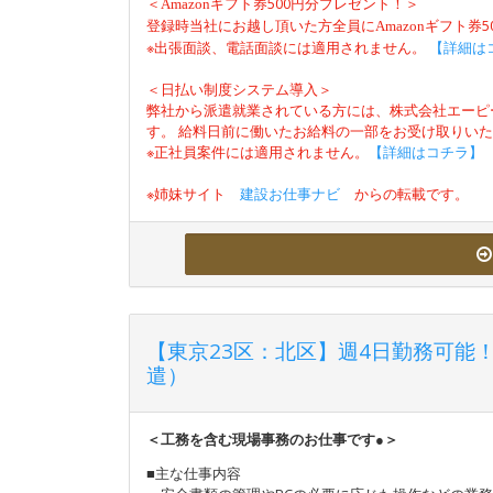
＜
500円分プレゼント！＞
Amazon
ギフト券
登録時当社にお越し頂いた方全員に
Amazon
ギフト券
※出張面談、電話面談には適用されません。
【詳細は
＜日払い制度システム導入＞
弊社から派遣就業されている方には、株式会社エーピ
す。 給料日前に働いたお給料の一部をお受け取りい
※正社員案件には適用されません。
【詳細はコチラ】
※姉妹サイト
建設お仕事ナビ
からの転載です。
【東京23区：北区】週4日勤務可能
遣）
＜工務を含む現場事務のお仕事です●＞
■主な仕事内容