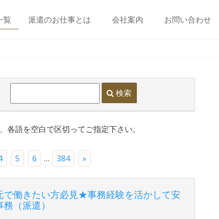
一覧
派遣のお仕事とは
会社案内
お問い合わせ
検索
は、各語を空白で区切ってご指定下さい。
4
5
6
…
384
»
元で働きたい方必見★事務経験を活かして安
事務（派遣）