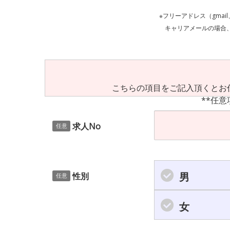
※フリーアドレス（gmai
キャリアメールの場合、ご自身の設定等
こちらの項目をご記入頂くとお
**任意
求人No
任意
男
性別
任意
女