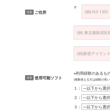
〒
ご住所
任意
※利用経験のあるも
使用可能ソフト
任意
(複数使える方は経験の長い
１：
２：
３：