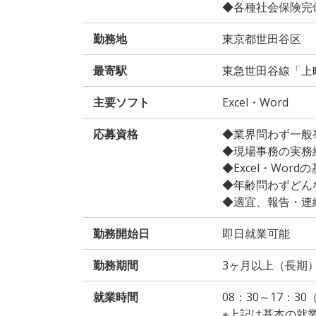
◆各種社会保険完
勤務地
東京都世田谷区
最寄駅
東急世田谷線「上
主要ソフト
Excel・Word
応募資格
◆業界問わず一般
◆現場事務の実務
◆Excel・Wor
◆年齢問わずどん
◆適宜、報告・連
勤務開始日
即日就業可能
勤務期間
3ヶ月以上（長期
就業時間
08：30～17：3
※上記は基本の就