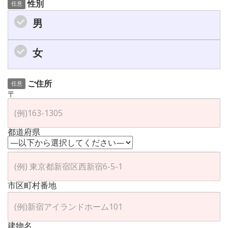
性別
任意
男
女
ご住所
任意
〒
都道府県
市区町村番地
建物名