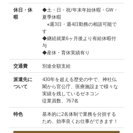
休日・休
◆土・日・祝/年末年始休暇・GW・
暇
夏季休暇
※週3日・週4日勤務の相談可能で
す
◆継続就業6ヶ月後より有給休暇付
与
◆産休・育休実績有り
交通費
別途全額支給
派遣先に
430年を超える歴史の中で、神社仏
ついて
閣から官公庁、医療施設まで様々な
実績を残しているゼネコン
従業員数、767名
特色
基本的に2名体制で業務を分担する
ため、効率良くお仕事ができます！