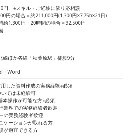
,350円 ※スキル・ご経験に依り応相談
円の場合＝約211,000円(1,300円×7.75h×21日)
1,300円・20時間の場合＝32,500円
備
東北線ほか各線「秋葉原駅」徒歩9分
el・Word
tを使用した資料作成の実務経験※必須
ついては未経験可
lの基本操作が可能な方※必須
行業界での実務経験者歓迎
ターの実務経験者歓迎
ニケーションが取れる方
談が適宜できる方