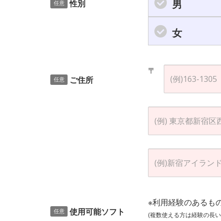
男
性別
任意
女
〒
ご住所
任意
※利用経験のあるも
使用可能ソフト
任意
(複数使える方は経験の長い