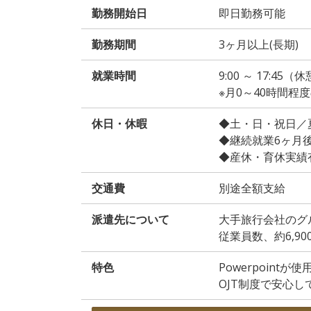
勤務開始日
即日勤務可能
勤務期間
3ヶ月以上(長期)
就業時間
9:00 ～ 17:45（
※月0～40時間程
休日・休暇
◆土・日・祝日／
◆継続就業6ヶ月
◆産休・育休実績
交通費
別途全額支給
派遣先について
大手旅行会社のグ
従業員数、約6,90
特色
Powerpoint
OJT制度で安心し