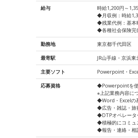
給与
時給1,200円～1
◆月収例：時給1,300
◆残業代例：基本時給
◆各種社会保険完
勤務地
東京都千代田区
最寄駅
JR山手線・京浜
主要ソフト
Powerpoint・Exc
応募資格
◆Powerpoin
※上記業務内容に
◆Word・Exce
◆広告・雑誌・旅
◆DTPオペレー
◆積極的にコミュ
◆報告・連絡・相