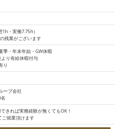
休憩1h・実働7.75h）
度の残業がございます
夏季・年末年始・GW休暇
後より有給休暇付与
有り
ループ会社
0名
が使用できれば実務経験が無くてもOK！
てご就業頂けます