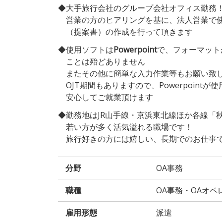
◆大手旅行会社のグループ会社オフィス勤務
営業の方のヒアリングを基に、法人営業で使
（提案書）の作成を行って頂きます
◆使用ソフトは
Powerpoint
で、フォーマット
ことは殆どありません
またその他に簡単な入力作業等もお願い致
OJT期間もありますので、Powerpoint
安心してご就業頂けます
◆勤務地はJR山手線・京浜東北線ほか各線「
若い方が多く活気溢れる職場です！
旅行好きの方には嬉しい、長期でのお仕事
分野
OA事務
職種
OA事務・OAオペ
雇用形態
派遣