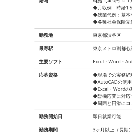
給与
時給 1,400円 
◆月収例：時給1,50
◆残業代例：基本時給
◆各種社会保険完
勤務地
東京都渋谷区
最寄駅
東京メトロ副都心
主要ソフト
Excel・Word・Au
応募資格
◆現場での実務経
◆AutoCADの使
◆Excel・Wor
◆臨機応変に対応
◆周囲と円滑にコ
勤務開始日
即日就業可能
勤務期間
3ヶ月以上（長期