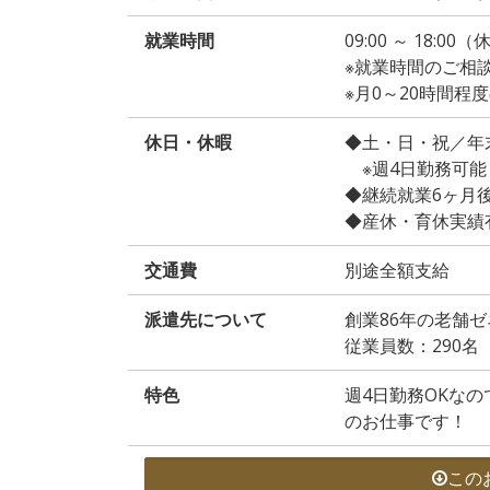
就業時間
09:00 ～ 18:0
※就業時間のご相
※月0～20時間
休日・休暇
◆土・日・祝／年
※週4日勤務可能
◆継続就業6ヶ月
◆産休・育休実績
交通費
別途全額支給
派遣先について
創業86年の老舗ゼ
従業員数：290名
特色
週4日勤務OKな
のお仕事です！
この