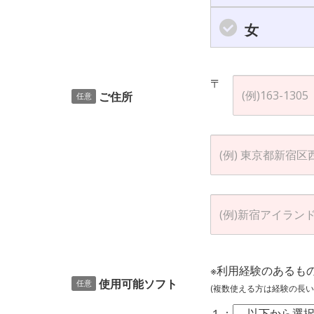
女
〒
ご住所
任意
※利用経験のあるも
使用可能ソフト
任意
(複数使える方は経験の長い
１：