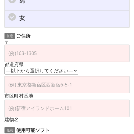
男
女
ご住所
任意
〒
都道府県
市区町村番地
建物名
使用可能ソフト
任意