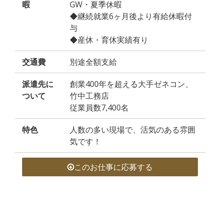
暇
GW・夏季休暇
◆継続就業6ヶ月後より有給休暇付
与
◆産休・育休実績有り
交通費
別途全額支給
派遣先に
創業400年を超える大手ゼネコン、
ついて
竹中工務店
従業員数7,400名
特色
人数の多い現場で、活気のある雰囲
気です！
このお仕事に応募する