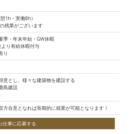
）
0（休憩1h・実働8h）
度の残業がございます
夏季・年末年始・GW休暇
後より有給休暇付与
有り
得意とし、様々な建築物を建設する
鹿島建設
名
双方合意となれば長期的に就業が可能となります！
お仕事に応募する