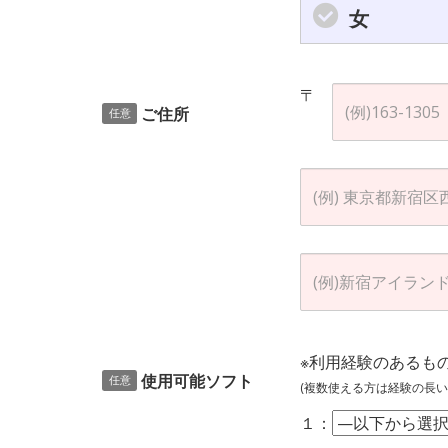
女
〒
ご住所
任意
※利用経験のあるも
使用可能ソフト
任意
(複数使える方は経験の長い
１：