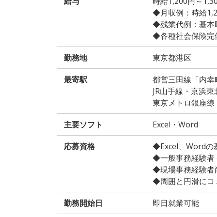
給与
時給1,200円～1
◆月収例：時給1,250
◆残業代例：基本時給
◆各種社会保険完
勤務地
東京都港区
最寄駅
都営三田線「内幸
JR山手線・京浜
東京メトロ銀座線
主要ソフト
Excel・Word
応募資格
◆Excel、Wo
◆一般事務経験者 
◆現場事務経験者
◆周囲と円滑にコ
勤務開始日
即日就業可能