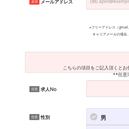
メールアドレス
必須
※フリーアドレス（gmai
キャリアメールの場合、ご自身の設定等
こちらの項目をご記入頂くとお
**任意
求人No
任意
男
性別
任意