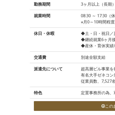
勤務期間
3ヶ月以上（長期
就業時間
08:30 ～ 17:3
※月0～10時間程
休日・休暇
◆土・日・祝日／
◆継続就業6ヶ月
◆産休・育休実績
交通費
別途全額支給
派遣先について
超高層ビル事業を
有名大手ゼネコン
従業員数、7,527
特色
定置事務所の為、
この