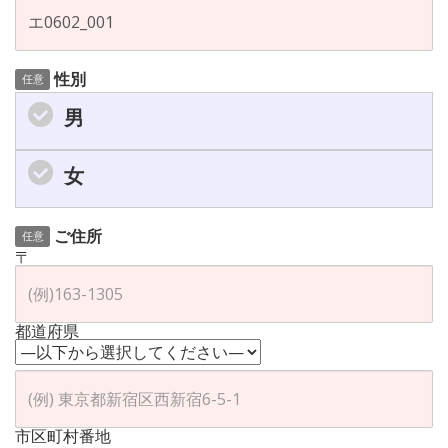
性別
任意
男
女
ご住所
任意
〒
都道府県
市区町村番地