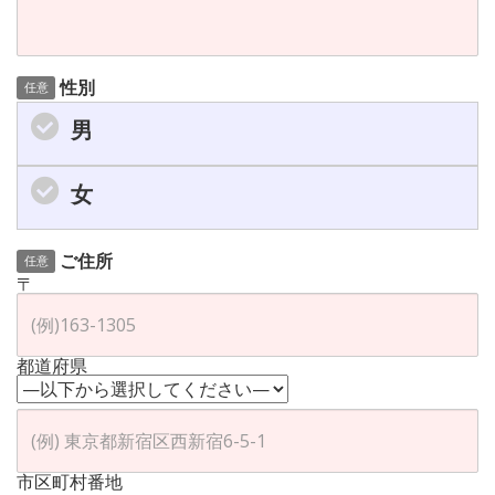
性別
任意
男
女
ご住所
任意
〒
都道府県
市区町村番地