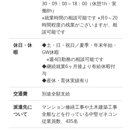
30・09：00～18：00（休憩1h・実
働8h）
※就業時間の相談可能です ※月0～20
時間程度の残業がございますが、相
談可能です
休日・休
◆土・日・祝日／夏季・年末年始・
暇
GW休暇
※週4日勤務の相談可能です
◆継続就業6ヶ月後より有給休暇付
与
◆産休・育休実績有り
交通費
別途全額支給
派遣先に
マンション修繕工事や土木建築工事
ついて
全般などを行っている中堅ゼネコン
従業員数、435名