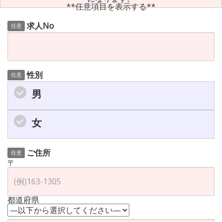
**任意項目を表示する**
求人No
任意
性別
任意
男
女
ご住所
任意
〒
都道府県