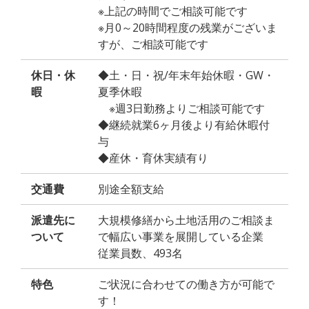
※上記の時間でご相談可能です
※月0～20時間程度の残業がございま
すが、ご相談可能です
休日・休
◆土・日・祝/年末年始休暇・GW・
暇
夏季休暇
※週3日勤務よりご相談可能です
◆継続就業6ヶ月後より有給休暇付
与
◆産休・育休実績有り
交通費
別途全額支給
派遣先に
大規模修繕から土地活用のご相談ま
ついて
で幅広い事業を展開している企業
従業員数、493名
特色
ご状況に合わせての働き方が可能で
す！