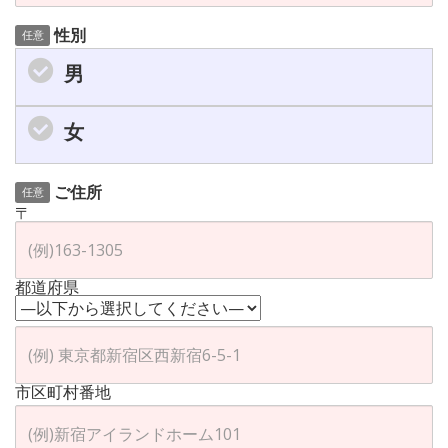
性別
任意
男
女
ご住所
任意
〒
都道府県
市区町村番地