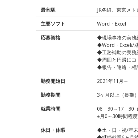
最寄駅
JR各線、東京メ
主要ソフト
Word・Excel
応募資格
◆現場事務の実務
◆Word・Exce
◆工務補助の実務
◆周囲と円滑にコ
◆報告・連絡・相
勤務開始日
2021年11月～
勤務期間
3ヶ月以上（長期
就業時間
08：30～17：3
※月0～30時間程
休日・休暇
◆土・日・祝/年
◆継続就業6ヶ月