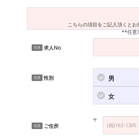
こちらの項目をご記入頂くとお
**任意
求人No
任意
男
性別
任意
女
〒
ご住所
任意