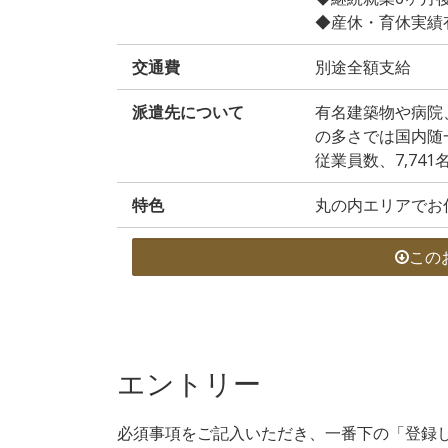
◆産休・育休実績
交通費
別途全額支給
派遣先について
有名建築物や病院
の多さでは国内随
従業員数、7,741
特色
丸の内エリアでお
この
エントリー
必須事項をご記入いただき、一番下の「登録