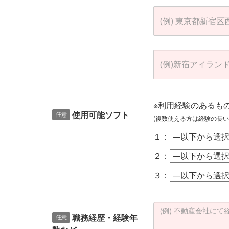
※利用経験のあるも
使用可能ソフト
任意
(複数使える方は経験の長い
１：
２：
３：
職務経歴・経験年
任意