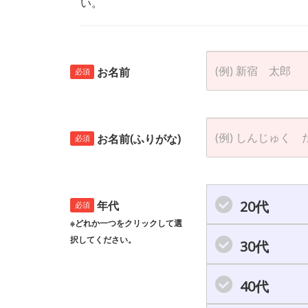
い。
お名前
必須
お名前(ふりがな)
必須
20代
年代
必須
※どれか一つをクリックして選
択してください。
30代
40代