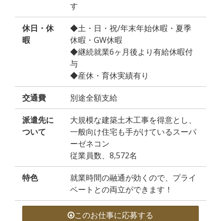
す
休日・休
◆土・日・祝/年末年始休暇・夏季
暇
休暇・GW休暇
◆継続就業6ヶ月後より有給休暇付
与
◆産休・育休実績有り
交通費
別途全額支給
派遣先に
大規模な建築土木工事を得意とし、
ついて
一般向け住宅も手がけているスーパ
ーゼネコン
従業員数、8,572名
特色
就業時間の融通が効くので、プライ
ベートとの両立ができます！
このお仕事に応募する