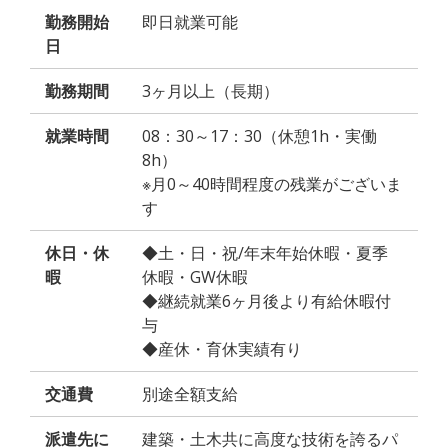
勤務開始
即日就業可能
日
勤務期間
3ヶ月以上（長期）
就業時間
08：30～17：30（休憩1h・実働
8h）
※月0～40時間程度の残業がございま
す
休日・休
◆土・日・祝/年末年始休暇・夏季
暇
休暇・GW休暇
◆継続就業6ヶ月後より有給休暇付
与
◆産休・育休実績有り
交通費
別途全額支給
派遣先に
建築・土木共に高度な技術を誇るパ