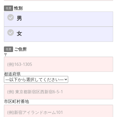
性別
任意
男
女
ご住所
任意
〒
都道府県
市区町村番地