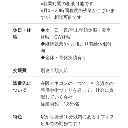
※就業時間の相談可能です
※月0～20時間程度の残業がございま
すが、相談可能です
休日・休
◆土・日・祝/年末年始休暇・夏季
暇
休暇・GW休暇
◆継続就業6ヶ月後より有給休暇付
与
◆産休・育休実績有り
交通費
別途全額支給
派遣先に
在阪ゼネコンの一つで、社会資本の
ついて
整備や街づくりを通じて、社会に貢
献していく会社
従業員数、1,855名
特色
駅から徒歩10分以内にあるオフィス
ビルでの勤務です！