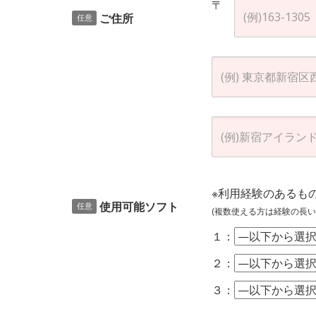
〒
ご住所
任意
※利用経験のあるも
使用可能ソフト
任意
(複数使える方は経験の長い
１：
２：
３：