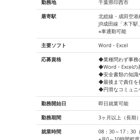
勤務地
千葉県印西市
最寄駅
北総線・成田空港
JR成田線「木下駅
※車通勤可能
主要ソフト
Word・Excel
応募資格
◆業種問わず事務
◆Word・Exce
◆安全書類の知識
◆最後まで責任を
◆円滑なコミュニ
勤務開始日
即日就業可能
勤務期間
3ヶ月以上（長期
就業時間
08：30～17：3
※月0～10時間