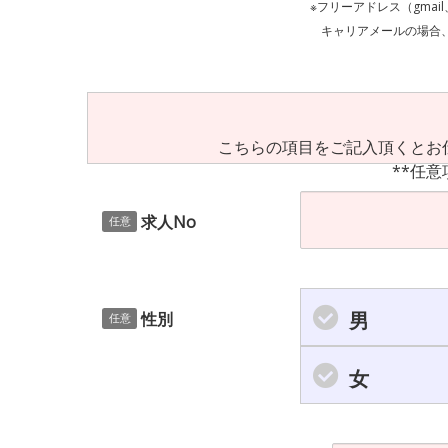
※フリーアドレス（gmai
キャリアメールの場合、ご自身の設定等
こちらの項目をご記入頂くとお
**任意
求人No
任意
男
性別
任意
女