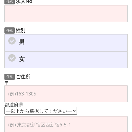
求人No
任意
性別
任意
男
女
ご住所
任意
〒
都道府県