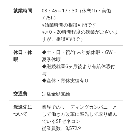
就業時間
08：45～17：30（休憩1h・実働
7.75h）
※始業時間の相談可能です
※月0～20時間程度の残業がございま
すが、相談可能です
休日・休
◆土・日・祝/年末年始休暇・GW・
暇
夏季休暇
◆継続就業6ヶ月後より有給休暇付
与
◆産休・育休実績有り
交通費
別途全額支給
派遣先に
業界でのリーディングカンパニーと
ついて
して働き方改革に率先して取り組ん
でいるSPゼネコン
従業員数、8,572名