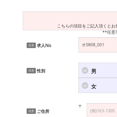
こちらの項目をご記入頂くとお
**任意
求人No
任意
男
性別
任意
女
〒
ご住所
任意