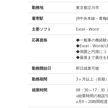
勤務地
東京都立川市
最寄駅
JR中央本線・青
主要ソフト
Excel・Word
応募資格
◆一般事の務経験が
◆Excel・Wor
◆周囲と円滑にコ
◆最後まで責任を
勤務開始日
即日就業可能
勤務期間
3ヶ月以上（長期
就業時間
08：30～17：3
※始業時間の相談
※月0～20時間