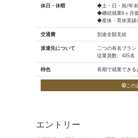
休日・休暇
◆土・日・祝/年
◆継続就業6ヶ月
◆産休・育休実績
交通費
別途全額支給
派遣先について
二つの有名ブラン
従業員数、435名
特色
長期で就業できる
この
エントリー