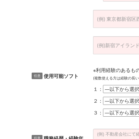
※利用経験のあるも
使用可能ソフト
任意
(複数使える方は経験の長い
１：
２：
３：
職務経歴・経験年
任意