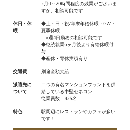
※月0～20時間程度の残業がございま
すが、相談可能です
休日・休
◆土・日・祝/年末年始休暇・GW・
暇
夏季休暇
※週4日勤務の相談可能です
◆継続就業6ヶ月後より有給休暇付
与
◆産休・育休実績有り
交通費
別途全額支給
派遣先に
二つの有名マンションブランドを供
ついて
給している中堅ゼネコン
従業員数、435名
特色
駅周辺にレストランやカフェが多い
です！