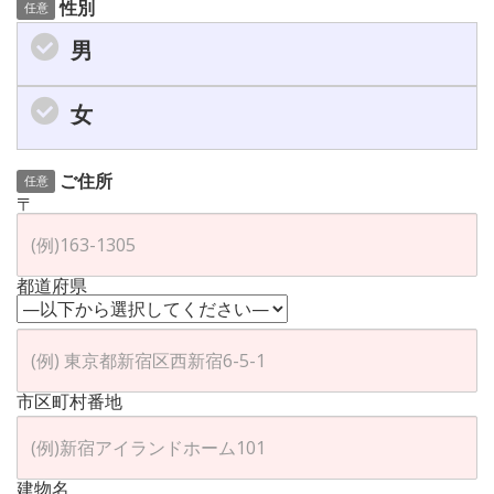
性別
任意
男
女
ご住所
任意
〒
都道府県
市区町村番地
建物名