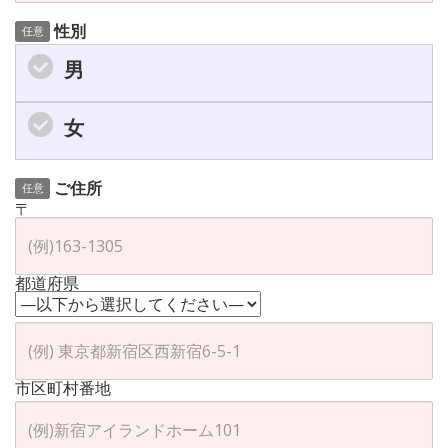
性別
任意
男
女
ご住所
任意
〒
都道府県
市区町村番地