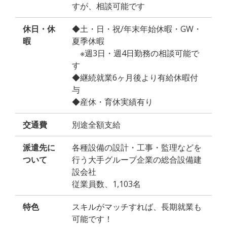
すが、相談可能です
休日・休
◆土・日・祝/年末年始休暇・GW・
暇
夏季休暇
※週3日・週4日勤務の相談可能で
す
◆継続就業6ヶ月後より有給休暇付
与
◆産休・育休実績有り
交通費
別途全額支給
派遣先に
各種設備の設計・工事・監理などを
ついて
行う大手グループ企業の総合設備建
設会社
従業員数、1,103名
特色
スキルがマッチすれば、長期就業も
可能です！