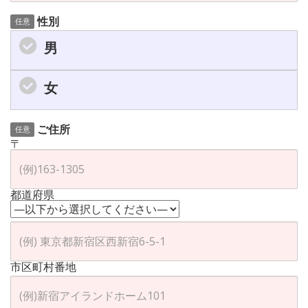
性別
任意
男
女
ご住所
任意
〒
都道府県
市区町村番地