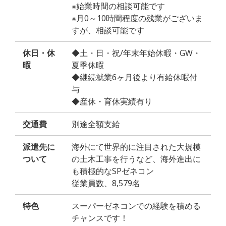
※始業時間の相談可能です
※月0～10時間程度の残業がございま
すが、相談可能です
休日・休
◆土・日・祝/年末年始休暇・GW・
暇
夏季休暇
◆継続就業6ヶ月後より有給休暇付
与
◆産休・育休実績有り
交通費
別途全額支給
派遣先に
海外にて世界的に注目された大規模
ついて
の土木工事を行うなど、海外進出に
も積極的なSPゼネコン
従業員数、8,579名
特色
スーパーゼネコンでの経験を積める
チャンスです！