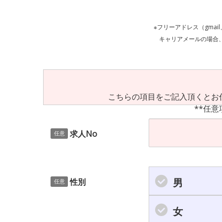
※フリーアドレス（gmai
キャリアメールの場合、ご自身の設定等
こちらの項目をご記入頂くとお
**任意
求人No
任意
男
性別
任意
女