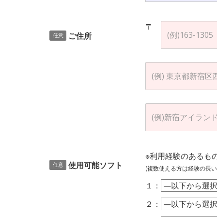
〒
ご住所
任意
※利用経験のあるも
使用可能ソフト
任意
(複数使える方は経験の長い
１：
２：