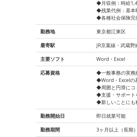
◆月収例：時給1,400
◆残業代例：基本時給
◆各種社会保険完
勤務地
東京都江東区
最寄駅
JR京葉線・武蔵野
主要ソフト
Word・Excel
応募資格
◆一般事務の実務
◆Word・Exce
◆周囲と円滑にコ
◆⽀援・サポート
◆新しいことにも
勤務開始日
即日就業可能
勤務期間
3ヶ月以上（長期