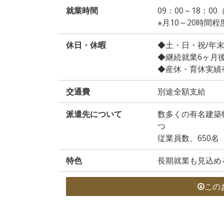
就業時間
09：00～18：0
※月10～20時間
休日・休暇
◆土・日・祝/年
◆継続就業6ヶ月
◆産休・育休実績
交通費
別途全額支給
派遣先について
数多くの有名建築
つ
従業員数、650名
特色
長期就業も見込め
この