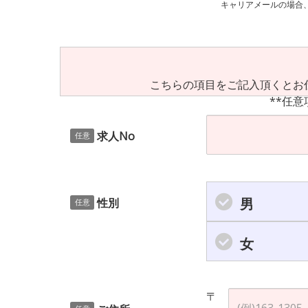
キャリアメールの場合、ご自身の設定等
こちらの項目をご記入頂くとお
**任意
求人No
任意
男
性別
任意
女
〒