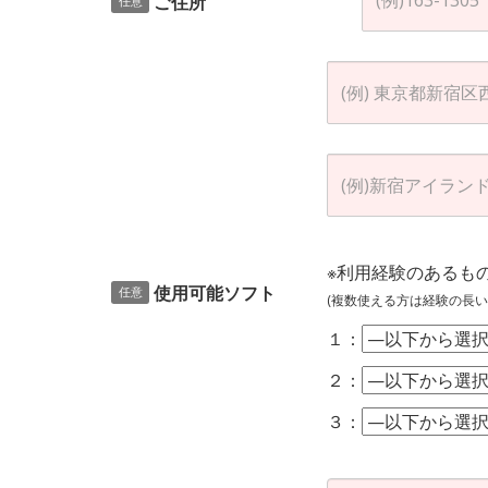
ご住所
任意
※利用経験のあるも
使用可能ソフト
任意
(複数使える方は経験の長い
１：
２：
３：