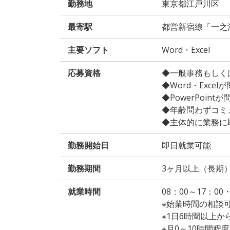
勤務地
東京都江戸川区
最寄駅
都営新宿線「一之
主要ソフト
Word・Excel
応募資格
◆一般事務もしく
◆Word・Exce
◆PowerPoin
◆年齢問わずコミ
◆主体的に業務に
勤務開始日
即日就業可能
勤務期間
3ヶ月以上（長期
就業時間
08：00～17：00
※始業時間の相談
※1日6時間以上
※月0～10時間