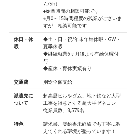
7.75h）
※始業時間の相談可能です
※月0～15時間程度の残業がございま
すが、相談可能です
休日・休
◆土・日・祝/年末年始休暇・GW・
暇
夏季休暇
◆継続就業6ヶ月後より有給休暇付
与
◆産休・育休実績有り
交通費
別途全額支給
派遣先に
超高層ビルやダム、地下鉄など大型
ついて
工事を得意とする超大手ゼネコン
従業員数、8,579名
特色
請求書、契約書未経験でも丁寧に教
えてくれる環境が整っています！