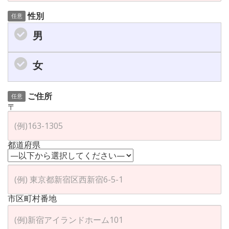
性別
任意
男
女
ご住所
任意
〒
都道府県
市区町村番地