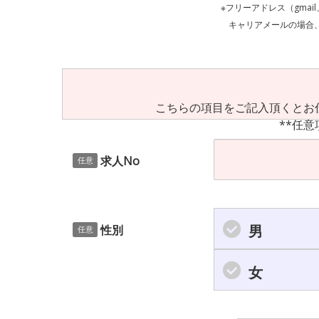
※フリーアドレス（gmai
キャリアメールの場合、ご自身の設定等
こちらの項目をご記入頂くとお
**任意
求人No
任意
男
性別
任意
女