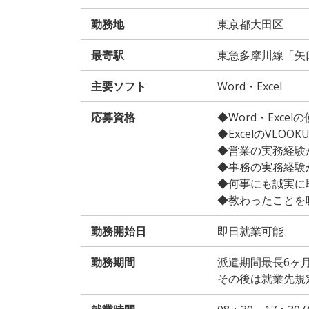
勤務地
東京都大田区
最寄駅
東急多摩川線「矢
主要ソフト
Word・Excel
応募資格
◆Word・Exce
◆ExcelのVLOO
◆営業の実務経験が
◆事務の実務経験が
◆何事にも誠実に
◆教わったことを
勤務開始日
即日就業可能
勤務期間
派遣期間最長6ヶ
その後は就業先規