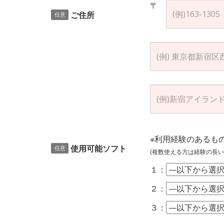
〒
ご住所
任意
※利用経験のあるも
使用可能ソフト
任意
(複数使える方は経験の長い
１：
２：
３：