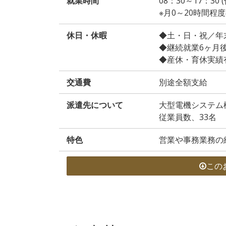
就業時間
08：30～17：30 
※月0～20時間程
休日・休暇
◆土・日・祝／年
◆継続就業6ヶ月
◆産休・育休実績
交通費
別途全額支給
派遣先について
大型電機システム
従業員数、33名
特色
営業や事務業務の
この