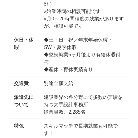
8h）
※始業時間の相談可能です
※月0～20時間程度の残業があります
が、相談可能です
休日・休
◆土・日・祝／年末年始休暇・
暇
GW・夏季休暇
◆継続就業6ヶ月後より有給休暇付
与
◆産休・育休実績有り
交通費
別途全額支給
派遣先に
建設業界の各分野にて多数の実績を
ついて
持つ大手設計事務所
従業員数、2,285名
特色
スキルマッチで長期就業も可能で
す！