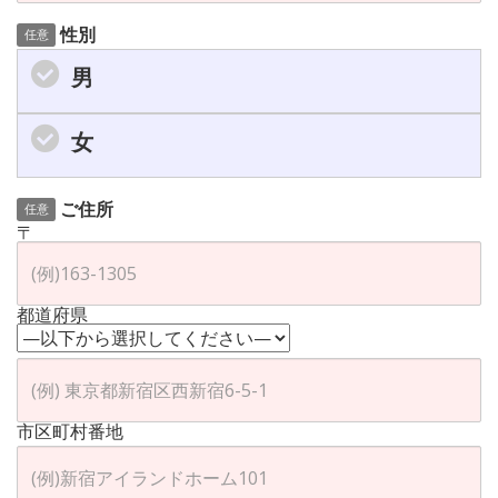
性別
任意
男
女
ご住所
任意
〒
都道府県
市区町村番地