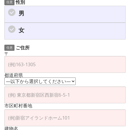
性別
任意
男
女
ご住所
任意
〒
都道府県
市区町村番地
建物名