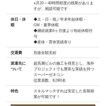
※月20～40時間程度の残業がありま
すが、相談可能です
休日・休
◆土・日・祝／年末年始休暇・
暇
GW・夏季休暇
◆継続就業6ヶ月後より有給休暇付
与
◆産休・育休実績有り
交通費
別途全額支給
派遣先に
超高層ビルの施工を得意とし、海外
ついて
プロジェクトでも豊富な実績を持つ
スーパーゼネコン
従業員数、8,080名
特色
スキルマッチすれば安定した長期就
業が可能です！