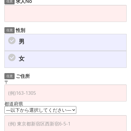
求人No
任意
性別
任意
男
女
ご住所
任意
〒
都道府県