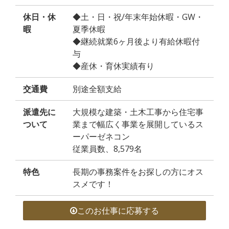
休日・休
◆土・日・祝/年末年始休暇・GW・
暇
夏季休暇
◆継続就業6ヶ月後より有給休暇付
与
◆産休・育休実績有り
交通費
別途全額支給
派遣先に
大規模な建築・土木工事から住宅事
ついて
業まで幅広く事業を展開しているス
ーパーゼネコン
従業員数、8,579名
特色
長期の事務案件をお探しの方にオス
スメです！
このお仕事に応募する