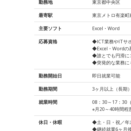
勤務地
東京都中央区
最寄駅
東京メトロ有楽町
主要ソフト
Excel・Word
応募資格
◆ICT業務やIT
◆Excel・Wor
◆誰とでも円滑に
◆突発的な業務に
勤務開始日
即日就業可能
勤務期間
3ヶ月以上（長期
就業時間
08：30～17：3
※月20～40時間
休日・休暇
◆土・日・祝／年
◆継続就業6ヶ月