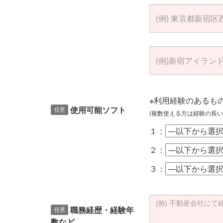
※利用経験のあるも
使用可能ソフト
任意
(複数使える方は経験の長い
１：
２：
３：
職務経歴・経験年
任意
数など