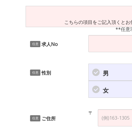
こちらの項目をご記入頂くとお
**任意
求人No
任意
男
性別
任意
女
〒
ご住所
任意