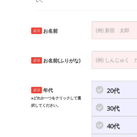
お名前
必須
お名前(ふりがな)
必須
20代
年代
必須
※どれか一つをクリックして選
択してください。
30代
40代