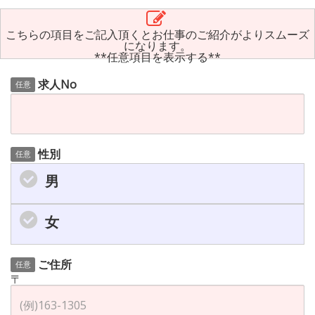
こちらの項目をご記入頂くとお仕事のご紹介がよりスムーズ
になります。
**任意項目を表示する**
求人No
任意
性別
任意
男
女
ご住所
任意
〒