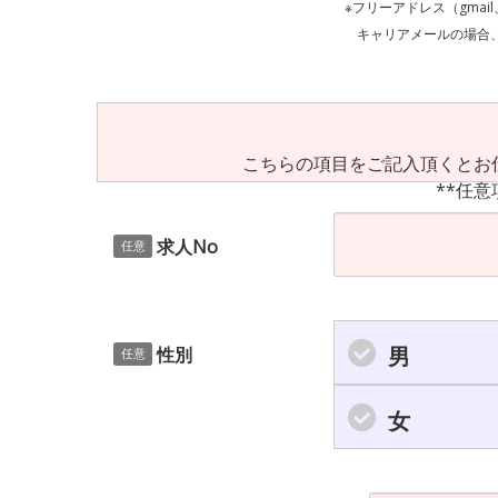
※フリーアドレス（gmai
キャリアメールの場合、ご自身の設定等
こちらの項目をご記入頂くとお
**任意
求人No
任意
男
性別
任意
女