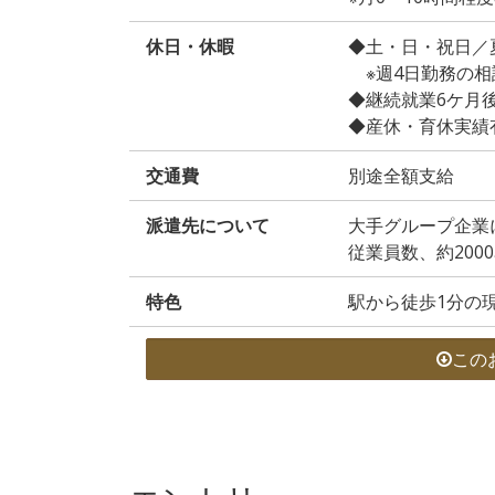
休日・休暇
◆土・日・祝日／
※週4日勤務の相
◆継続就業6ケ月
◆産休・育休実績
交通費
別途全額支給
派遣先について
大手グループ企業
従業員数、約200
特色
駅から徒歩1分の
この