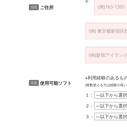
〒
ご住所
任意
※利用経験のあるも
使用可能ソフト
任意
(複数使える方は経験の長い
１：
２：
３：