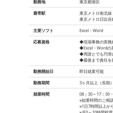
勤務地
東京都港区
最寄駅
東京メトロ南北線
東京メトロ日比谷
主要ソフト
Excel・Word
応募資格
◆現場事務の実務
◆Excel・Wor
◆周誰とでも円滑
◆最後まで責任を
勤務開始日
即日就業可能
勤務期間
3ヶ月以上（長期
就業時間
08：30～17：30
※始業時間のご相
※1日7時間以上
※月0～10時間