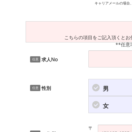
キャリアメールの場合、ご自身の設定等
こちらの項目をご記入頂くとお
**任意
求人No
任意
男
性別
任意
女
〒