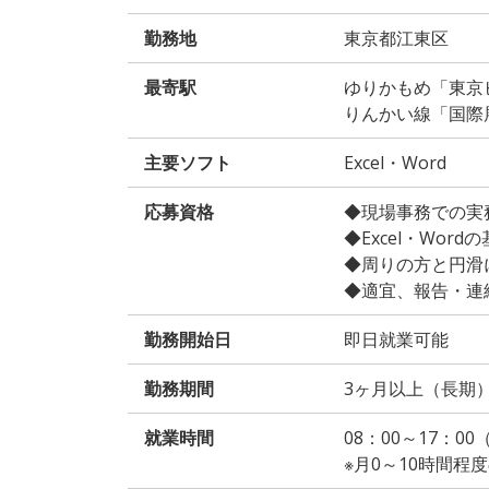
勤務地
東京都江東区
最寄駅
ゆりかもめ「東京
りんかい線「国際
主要ソフト
Excel・Word
応募資格
◆現場事務での実
◆Excel・Wor
◆周りの方と円滑
◆適宜、報告・連
勤務開始日
即日就業可能
勤務期間
3ヶ月以上（長期
就業時間
08：00～17：0
※月0～10時間