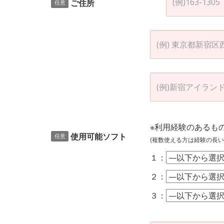
ご住所
任意
※利用経験のあるも
使用可能ソフト
任意
(複数使える方は経験の長い
１：
２：
３：