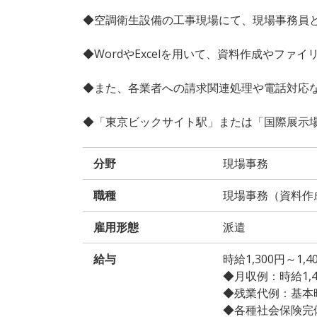
◆空調衛生設備の工事現場にて、現場事務員
◆WordやExcelを用いて、資料作成やファ
◆また、各業者への請求関連処理や電話対応
◆「東京ビックサイト駅」または「国際展示場
分野
現場事務
職種
現場事務（資料作
雇用形態
派遣
給与
時給1,300円～1
◆月収例：時給1,400
◆残業代例：基本時給
◆各種社会保険完