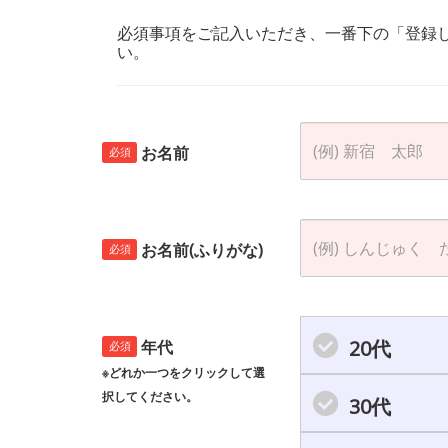
必須事項をご記入いただき、一番下の「登録
い。
お名前
必須
お名前(ふりがな)
必須
20代
年代
必須
※どれか一つをクリックして選
択してください。
30代