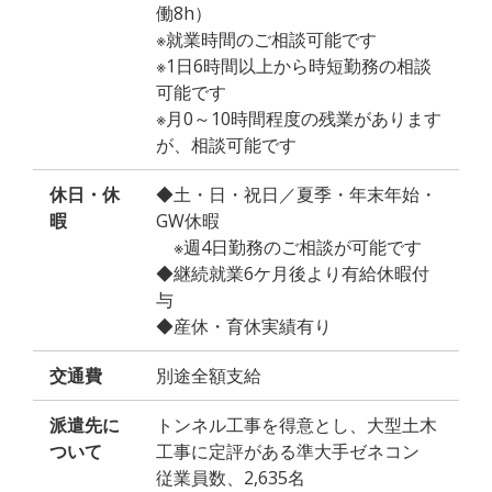
働8h）
※就業時間のご相談可能です
※1日6時間以上から時短勤務の相談
可能です
※月0～10時間程度の残業があります
が、相談可能です
休日・休
◆土・日・祝日／夏季・年末年始・
暇
GW休暇
※週4日勤務のご相談が可能です
◆継続就業6ケ月後より有給休暇付
与
◆産休・育休実績有り
交通費
別途全額支給
派遣先に
トンネル工事を得意とし、大型土木
ついて
工事に定評がある準大手ゼネコン
従業員数、2,635名