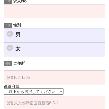
求人No
任意
性別
任意
男
女
ご住所
任意
〒
都道府県