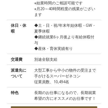
※始業時間のご相談可能です
※月20～40時間程度の残業がござい
ます
休日・休
◆土・日・祝/年末年始休暇・GW・
暇
夏季休暇
◆継続就業6ヶ月後より有給休暇付
与
◆産休・育休実績有り
交通費
別途全額支給
派遣先に
大型工事から中小の物件の受注まで
ついて
手がけるスーパーゼネコン
従業員数、10,494名
特色
長期のお仕事になるので、長期就業
希望の方にオススメのお仕事です！