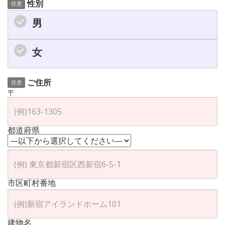
性別
任意
男
女
ご住所
任意
〒
都道府県
市区町村番地
建物名