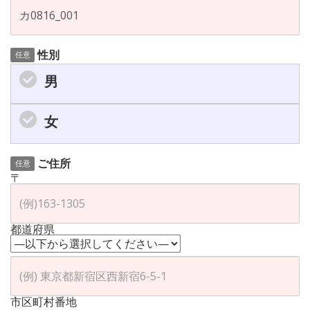
性別
任意
男
女
ご住所
任意
〒
都道府県
市区町村番地