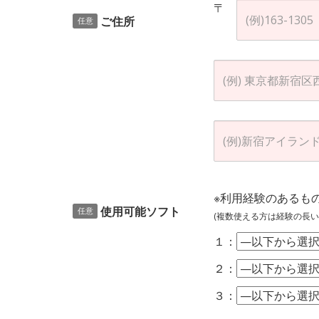
〒
ご住所
任意
※利用経験のあるも
使用可能ソフト
任意
(複数使える方は経験の長い
１：
２：
３：