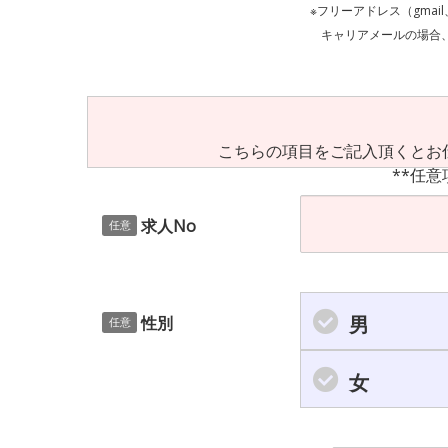
※フリーアドレス（gmai
キャリアメールの場合、ご自身の設定等
こちらの項目をご記入頂くとお
**任意
求人No
任意
男
性別
任意
女