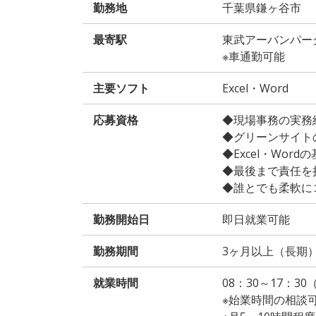
勤務地
千葉県鎌ヶ谷市
最寄駅
東武アーバンパー
※車通勤可能
主要ソフト
Excel・Word
応募資格
◆現場事務の実務
◆グリーンサイト
◆Excel・Wor
◆最後まで責任を
◆誰とでも柔軟に
勤務開始日
即日就業可能
勤務期間
3ヶ月以上（長期
就業時間
08：30～17：3
※始業時間の相談