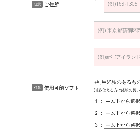
ご住所
任意
※利用経験のあるも
使用可能ソフト
任意
(複数使える方は経験の長い
１：
２：
３：