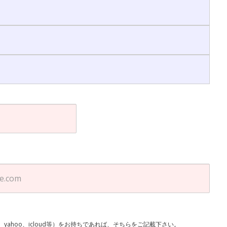
l、yahoo、icloud等）をお持ちであれば、そちらをご記載下さい。