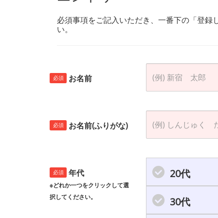
必須事項をご記入いただき、一番下の「登録
い。
お名前
必須
お名前(ふりがな)
必須
20代
年代
必須
※どれか一つをクリックして選
択してください。
30代