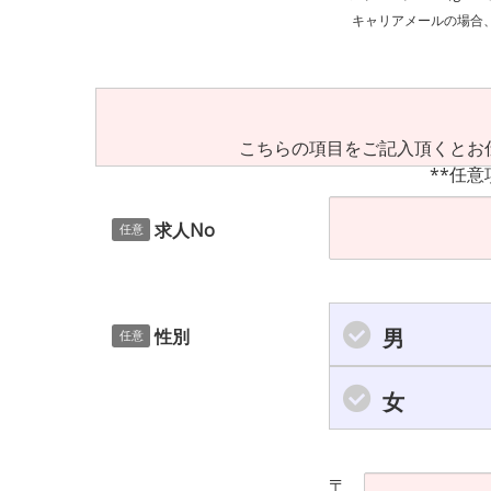
キャリアメールの場合、ご自身の設定等
こちらの項目をご記入頂くとお
**任意
求人No
任意
男
性別
任意
女
〒