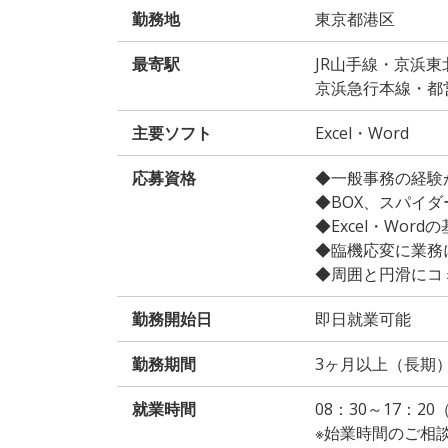
勤務地
東京都港区
最寄駅
JR山手線・京浜東
京浜急行本線・都
主要ソフト
Excel・Word
応募資格
◆一般事務の経験が
◆BOX、スパイダ
◆Excel・Wor
◆臨機応変に業務
◆周囲と円滑にコ
勤務開始日
即日就業可能
勤務期間
3ヶ月以上（長期
就業時間
08：30～17：20
※始業時間のご相