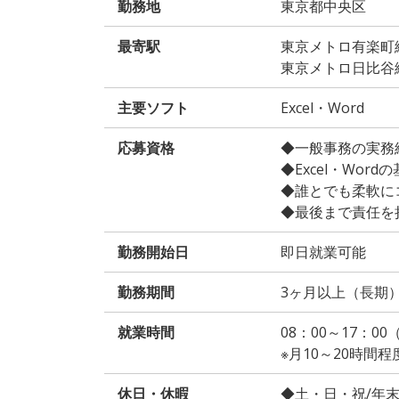
勤務地
東京都中央区
最寄駅
東京メトロ有楽町
東京メトロ日比谷
主要ソフト
Excel・Word
応募資格
◆一般事務の実務
◆Excel・Wor
◆誰とでも柔軟に
◆最後まで責任を
勤務開始日
即日就業可能
勤務期間
3ヶ月以上（長期
就業時間
08：00～17：0
※月10～20時間
休日・休暇
◆土・日・祝/年