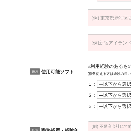
※利用経験のあるも
使用可能ソフト
任意
(複数使える方は経験の長い
１：
２：
３：
職務経歴・経験年
任意