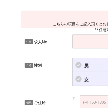
こちらの項目をご記入頂くとお
**任意
求人No
任意
男
性別
任意
女
〒
ご住所
任意