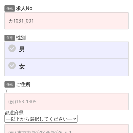
求人No
任意
性別
任意
男
女
ご住所
任意
〒
都道府県