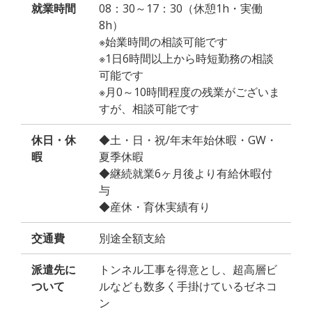
就業時間
08：30～17：30（休憩1h・実働
8h）
※始業時間の相談可能です
※1日6時間以上から時短勤務の相談
可能です
※月0～10時間程度の残業がございま
すが、相談可能です
休日・休
◆土・日・祝/年末年始休暇・GW・
暇
夏季休暇
◆継続就業6ヶ月後より有給休暇付
与
◆産休・育休実績有り
交通費
別途全額支給
派遣先に
トンネル工事を得意とし、超高層ビ
ついて
ルなども数多く手掛けているゼネコ
ン