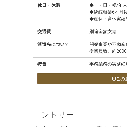
休日・休暇
◆土・日・祝/年
◆継続就業6ヶ月
◆産休・育休実績
交通費
別途全額支給
派遣先について
開発事業や不動産
従業員数、約200
特色
事務業務の実務経
この
エントリー