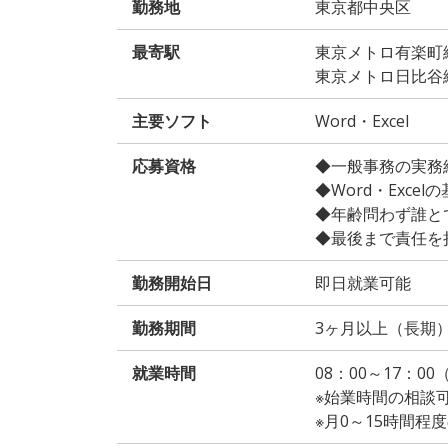
勤務地
東京都中央区
最寄駅
東京メトロ有楽町
東京メトロ日比谷
主要ソフト
Word・Excel
応募資格
◆一般事務の実務
◆Word・Exce
◆年齢問わず誰と
◆最後まで責任を
勤務開始日
即日就業可能
勤務期間
3ヶ月以上（長期
就業時間
08：00～17：0
※始業時間の相談
※月0～15時間程