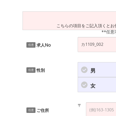
こちらの項目をご記入頂くとお
**任意
求人No
任意
男
性別
任意
女
〒
ご住所
任意