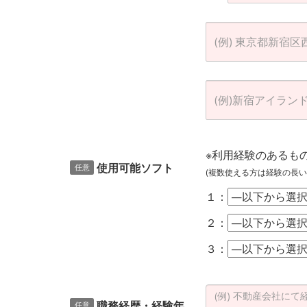
※利用経験のあるも
使用可能ソフト
任意
(複数使える方は経験の長い
１：
２：
３：
職務経歴・経験年
任意