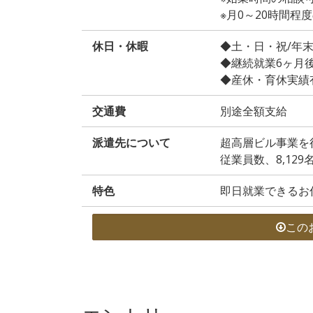
※月0～20時間
休日・休暇
◆土・日・祝/年
◆継続就業6ヶ月
◆産休・育休実績
交通費
別途全額支給
派遣先について
超高層ビル事業を
従業員数、8,129
特色
即日就業できるお
この