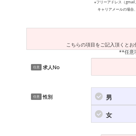
※フリーアドレス（gmai
キャリアメールの場合、ご自身の設定等
こちらの項目をご記入頂くとお
**任意
求人No
任意
男
性別
任意
女