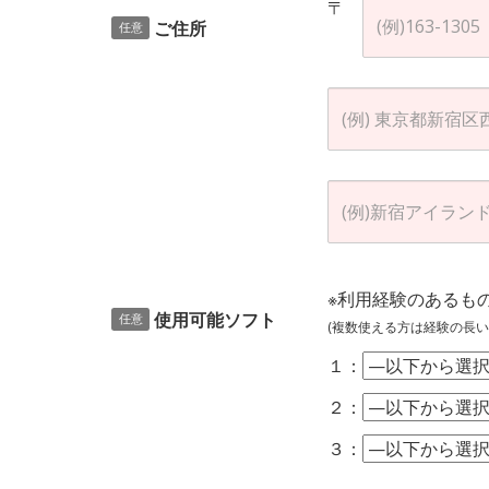
〒
ご住所
任意
※利用経験のあるも
使用可能ソフト
任意
(複数使える方は経験の長い
１：
２：
３：