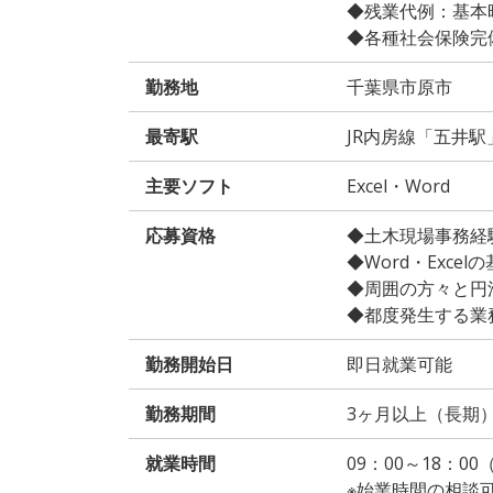
◆残業代例：基本時給
◆各種社会保険完
勤務地
千葉県市原市
最寄駅
JR内房線「五井駅
主要ソフト
Excel・Word
応募資格
◆土木現場事務経
◆Word・Exce
◆周囲の方々と円
◆都度発生する業
勤務開始日
即日就業可能
勤務期間
3ヶ月以上（長期
就業時間
09：00～18：0
※始業時間の相談