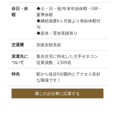
休日・休
◆土・日・祝/年末年始休暇・GW・
暇
夏季休暇
◆継続就業6ヶ月後より有給休暇付
与
◆産休・育休実績有り
交通費
別途全額支給
派遣先に
集合住宅に特化した大手ゼネコン
ついて
従業員数、2,509名
特色
駅から徒歩5分圏内とアクセス良好
な職場です！
このお仕事に応募する