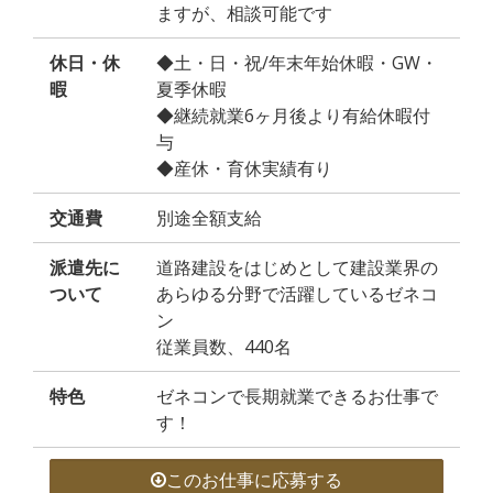
ますが、相談可能です
休日・休
◆土・日・祝/年末年始休暇・GW・
暇
夏季休暇
◆継続就業6ヶ月後より有給休暇付
与
◆産休・育休実績有り
交通費
別途全額支給
派遣先に
道路建設をはじめとして建設業界の
ついて
あらゆる分野で活躍しているゼネコ
ン
従業員数、440名
特色
ゼネコンで長期就業できるお仕事で
す！
このお仕事に応募する