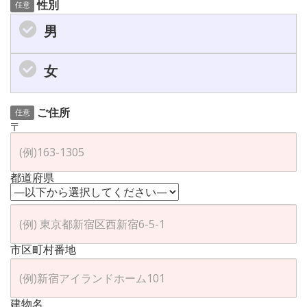
性別
任意
男
女
ご住所
任意
〒
都道府県
市区町村番地
建物名