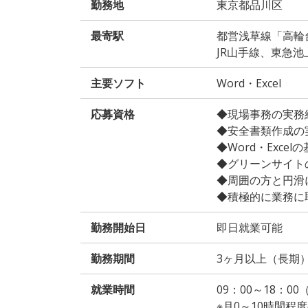
勤務地
東京都品川区
最寄駅
都営浅草線「高輪
JR山手線、東急
主要ソフト
Word・Excel
応募資格
◆現場事務の実務
◆安全書類作成の
◆Word・Exce
◆グリーンサイト
◆周囲の方と円滑
◆積極的に業務に
勤務開始日
即日就業可能
勤務期間
3ヶ月以上（長期
就業時間
09：00～18：0
※月0～10時間