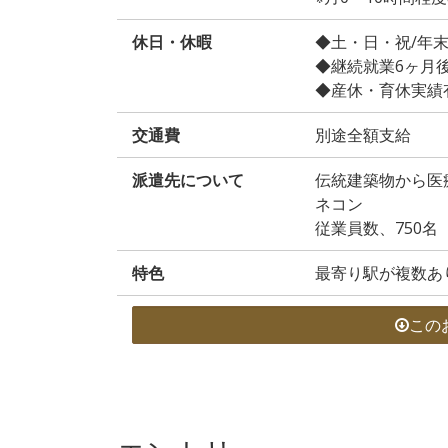
休日・休暇
◆土・日・祝/年
◆継続就業6ヶ月
◆産休・育休実績
交通費
別途全額支給
派遣先について
伝統建築物から医
ネコン
従業員数、750名
特色
最寄り駅が複数あ
この