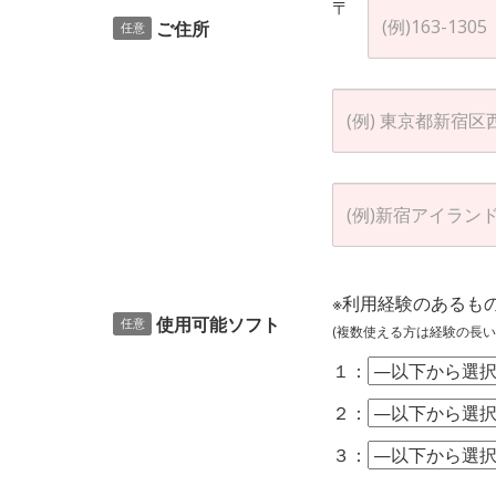
〒
ご住所
任意
※利用経験のあるも
使用可能ソフト
任意
(複数使える方は経験の長い
１：
２：
３：