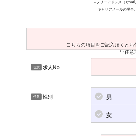
※フリーアドレス（gmai
キャリアメールの場合、ご自身の設定等
こちらの項目をご記入頂くとお
**任意
求人No
任意
男
性別
任意
女