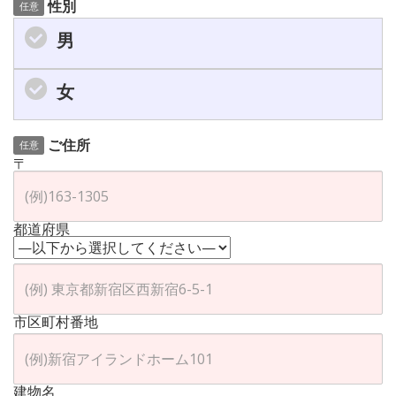
性別
任意
男
女
ご住所
任意
〒
都道府県
市区町村番地
建物名