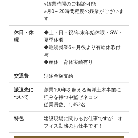
※始業時間のご相談可能
※月0～20時間程度の残業がございま
す
休日・休
◆土・日・祝/年末年始休暇・GW・
暇
夏季休暇
◆継続就業6ヶ月後より有給休暇付
与
◆産休・育休実績有り
交通費
別途全額支給
派遣先に
創業100年を超える海洋土木事業に
ついて
強みを持つ中堅ゼネコン
従業員数、1,452名
特色
建設現場に関わるお仕事ですが、オ
フィス勤務のお仕事です！